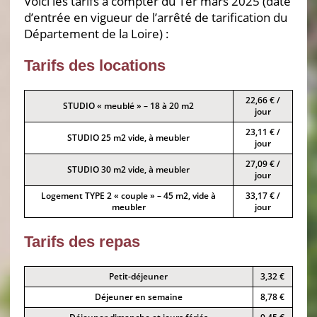
Voici les tarifs à compter du 1er mars 2025 (date
d’entrée en vigueur de l’arrêté de tarification du
Département de la Loire) :
Tarifs des locations
22,66 € /
STUDIO « meublé » – 18 à 20 m2
jour
23,11 € /
STUDIO 25 m2 vide, à meubler
jour
27,09 € /
STUDIO 30 m2 vide, à meubler
jour
Logement TYPE 2 « couple » – 45 m2, vide à
33,17 € /
meubler
jour
Tarifs des repas
Petit-déjeuner
3,32 €
Déjeuner en semaine
8,78 €