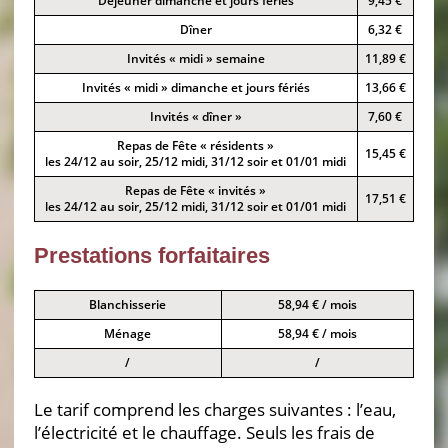
Déjeuner dimanche et jours fériés
9,45 €
Dîner
6,32 €
Invités « midi » semaine
11,89 €
Invités « midi » dimanche et jours fériés
13,66 €
Invités « dîner »
7,60 €
Repas de Fête « résidents »
15,45 €
les 24/12 au soir, 25/12 midi, 31/12 soir et 01/01 midi
Repas de Fête « invités »
17,51 €
les 24/12 au soir, 25/12 midi, 31/12 soir et 01/01 midi
Prestations forfaitaires
Blanchisserie
58,94 € / mois
Ménage
58,94 € / mois
/
/
Le tarif comprend les charges suivantes : l’eau,
l’électricité et le chauffage. Seuls les frais de