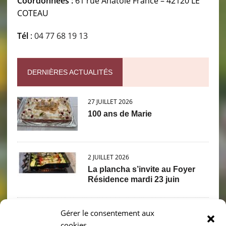
Coordonnées :
61 rue Anatole France – 42120 LE
COTEAU
Tél
:
04 77 68 19 13
DERNIÈRES ACTUALITÉS
27 JUILLET 2026
100 ans de Marie
2 JUILLET 2026
La plancha s’invite au Foyer
Résidence mardi 23 juin
Gérer le consentement aux
2 JUILLET 2026
cookies
PIQUE NIQUE PETANQUE