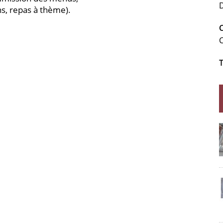
s, repas à thème).
T